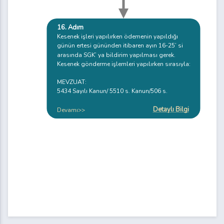
16. Adım
Kesenek işleri yapılırken ödemenin yapıldığı
günün ertesi gününden itibaren ayın 16-25’ si
arasında SGK’ ya bildirim yapılması gerek.
Kesenek gönderme işlemleri yapılırken sırasıyla:
MEVZUAT:
5434 Sayılı Kanun/ 5510 s. Kanun/506 s.
Detaylı Bilgi
Devamı>>