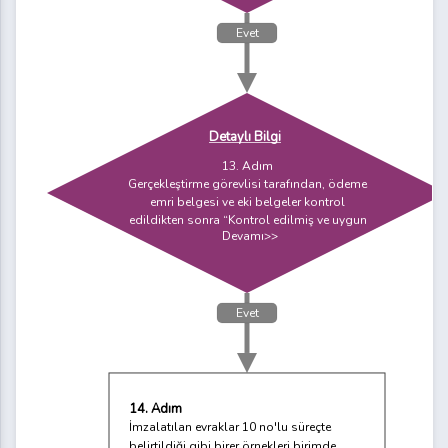
Evet
Detaylı Bilgi
13. Adım
Gerçekleştirme görevlisi tarafından, ödeme
emri belgesi ve eki belgeler kontrol
edildikten sonra “Kontrol edilmiş ve uygun
Devamı>>
Evet
14. Adım
İmzalatılan evraklar 10 no'lu süreçte
belirtildiği gibi birer örnekleri birimde