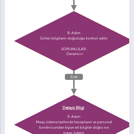
8. Adım
Girilen bilgilerin doğruluğu kontrol edilir.
SORUMLULAR:
Devamı>>
Evet
Detaylı Bilgi
9. Adım
Maaş ödeme tarihinde hesaplanır ve personel
bordrosundan kişiye ait bilgiler doğru ise
maaş ödenir.