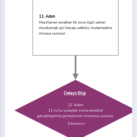
11. Adım
Hazırlanan evraklar ilk önce ilgili yerleri
imzalamak için hesap yetkilisi mutemedine
imzaya sunulur.
Detaylı Bilgi
12. Adım
11 no'lu süreçten sonra evraklar
gerçekleştirme görevlisinin imzasına sunulur.
Devamı>>