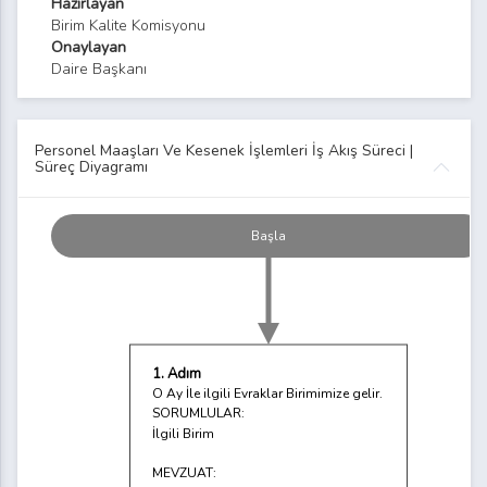
Hazırlayan
Birim Kalite Komisyonu
Onaylayan
Daire Başkanı
Personel Maaşları Ve Kesenek İşlemleri İş Akış Süreci |
Süreç Diyagramı
Başla
1. Adım
O Ay İle ilgili Evraklar Birimimize gelir.
SORUMLULAR:
İlgili Birim
MEVZUAT: