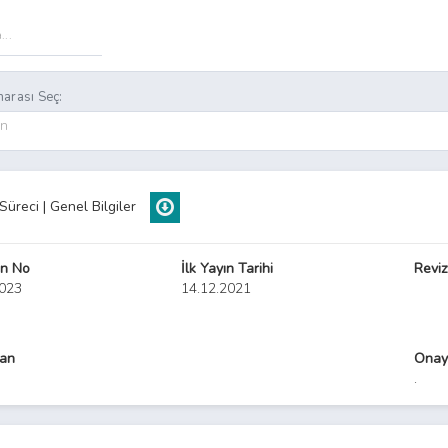
arası Seç:
on
Süreci | Genel Bilgiler
n No
İlk Yayın Tarihi
Reviz
0023
14.12.2021
yan
Onay
.