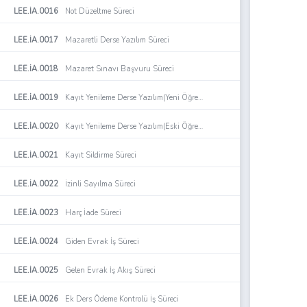
LEE.İA.0016
Not Düzeltme Süreci
LEE.İA.0017
Mazaretli Derse Yazılım Süreci
LEE.İA.0018
Mazaret Sınavı Başvuru Süreci
LEE.İA.0019
Kayıt Yenileme Derse Yazılım(Yeni Öğrenciler İçin) Süreci
LEE.İA.0020
Kayıt Yenileme Derse Yazılım(Eski Öğrenciler İçin) Süreci
LEE.İA.0021
Kayıt Sildirme Süreci
LEE.İA.0022
İzinli Sayılma Süreci
LEE.İA.0023
Harç İade Süreci
LEE.İA.0024
Giden Evrak İş Süreci
LEE.İA.0025
Gelen Evrak İş Akış Süreci
LEE.İA.0026
Ek Ders Ödeme Kontrolü İş Süreci