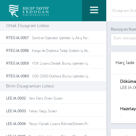
Ortak Diyagram Listesi
Revizyon Num
Son versiy
RTEÜ.İA.0057
Santral Operatör İşlemleri İş Akış Formu
RTEÜ.İA.0058
Kargo ile Diploma Talep Sistemi İş Akış Süreci
Harç İade 
RTEÜ.İA.0059
YÖK Lisans Destek Bursu İşlemleri İş Akış Süreci
RTEÜ.İA.0060
100-2000 Doktora Bursu İşlemleri İş Akış Süreci
Döküma
Birim Diyagramları Listesi
LEE.İA.
LEE.İA.0002
Yeni Ders Öneri Süreci
Hazırla
LEE.İA.0003
Yatay Geçiş Süreci
.
LEE.İA.0004
Tezsiz Yüksek Lisans Bitirme/Dönem Projesi Öneri Süreci