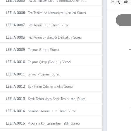
LEE.İA.0005
Tezsiz Yüksek Lisans Bitirme/Dönem Projesi Değerlendirme Süreci
Harç İade 
LEE.İA.0006
Tez Teslimi Ve Mezuniyet İşlemleri Süreci
LEE.İA.0007
Tez Konusunun Öneri Süreci
LEE.İA.0008
Tez Konusu- Başlığı Değişiklik Süreci
LEE.İA.0009
Taşınır Giriş İş Süreci
LEE.İA.0010
Taşınır Çıkışı (Devir) İş Süreci
LEE.İA.0011
Sınav Programı Süreci
LEE.İA.0012
Sgk Pirim Ödeme İş Akış Süreci
LEE.İA.0013
Sevk Tehiri Veya Sevk Tehiri İptal Süreci
LEE.İA.0014
Seminer Konusunun Öneri Süreci
LEE.İA.0015
Program Kontenjanları Teklif Süreci