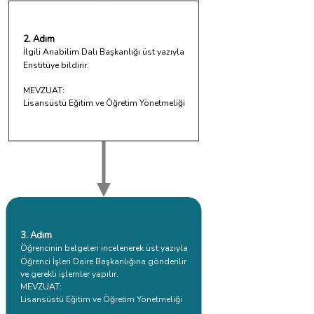
2. Adım
İlgili Anabilim Dalı Başkanlığı üst yazıyla
Enstitüye bildirir.
MEVZUAT:
Lisansüstü Eğitim ve Öğretim Yönetmeliği
3. Adım
Öğrencinin belgeleri incelenerek üst yazıyla
Öğrenci İşleri Daire Başkanlığına gönderilir
ve gerekli işlemler yapılır.
MEVZUAT:
Lisansüstü Eğitim ve Öğretim Yönetmeliği