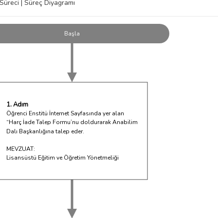
Süreci | Süreç Diyagramı
Başla
1. Adım
Öğrenci Enstitü İnternet Sayfasında yer alan
“Harç İade Talep Formu’nu doldurarak Anabilim
Dalı Başkanlığına talep eder.
MEVZUAT:
Lisansüstü Eğitim ve Öğretim Yönetmeliği