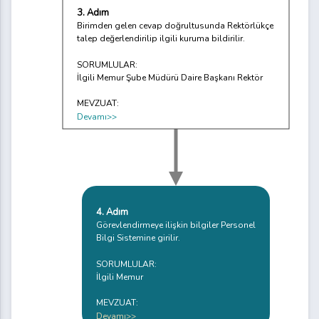
3. Adım
Birimden gelen cevap doğrultusunda Rektörlükçe
talep değerlendirilip ilgili kuruma bildirilir.
SORUMLULAR:
İlgili Memur Şube Müdürü Daire Başkanı Rektör
MEVZUAT:
Devamı>>
4. Adım
Görevlendirmeye ilişkin bilgiler Personel
Bilgi Sistemine girilir.
SORUMLULAR:
İlgili Memur
MEVZUAT:
Devamı>>