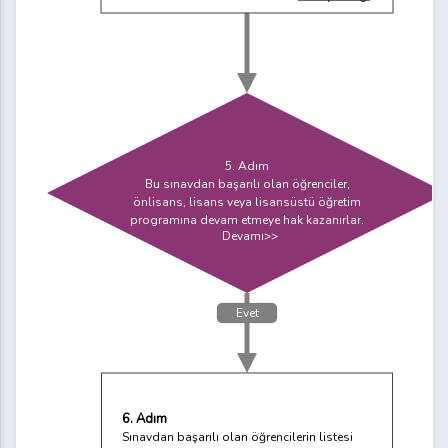
5. Adım
Bu sınavdan başarılı olan öğrenciler,
önlisans, lisans veya lisansüstü öğretim
programına devam etmeye hak kazanırlar.
Devamı>>
Evet
6. Adım
Sınavdan başarılı olan öğrencilerin listesi