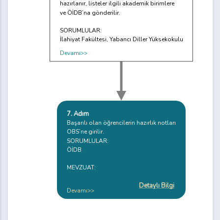
hazırlanır, listeler ilgili akademik birimlere
ve ÖİDB’na gönderilir.
SORUMLULAR:
İlahiyat Fakültesi, Yabancı Diller Yüksekokulu
Devamı>>
7. Adım
Başarılı olan öğrencilerin hazırlık notları
OBS’ne girilir.
SORUMLULAR:
ÖİDB
MEVZUAT:
Detaylı Bilgi
Devamı>>