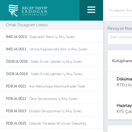
Ortak Diyagram Listesi
Revizyon Num
Son versiy
İMİD.İA.0010
Doğrudan Temin İş Akış Süreci
İMİD.İA.0011
İstisna Kapsamında Alım İş Akış Süreci
Kütüphane 
ÖİDB.İA.0018
Gelen Evrak İşlemleri İş Akış Süreci
ÖİDB.İA.0019
Giden Evrak İşlemleri İş Akış Süreci
Döküma
RTEÜ.İA
PDB.İA.0021
Asli Memurluğa Atanma/Asalet Tasdiki İşlemi İş Akış Süreci
PDB.İA.0022
Ceza Soruşturması İş Akış Süreci
Hazırla
KYS Çal
PDB.İA.0023
Disiplin Soruşturması İş Akış Süreci
PDB.İA.0025
Görevde Yükselme Ve Unvan Değişikliği İşlemi İş Akış Süreci