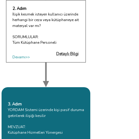
2. Adım
İlişik kesmek isteyen kullanıcı üzerinde
herhangi bir ceza veya kütüphaneye ait
materyal var mı?
SORUMLULAR:
Tüm Kütüphane Personeli
Detaylı Bilgi
Devamı>>
3. Adım
YORDAM Sistemi üzerinde kişi pasif duruma
getirilerek ilişiği kesilir
MEVZUAT:
Kütüphane Hizmetleri Yönergesi