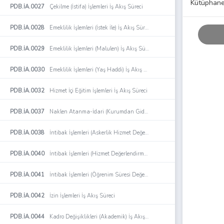
Kütüphane 
PDB.İA.0027
Çekilme (İstifa) İşlemleri İş Akış Süreci
PDB.İA.0028
Emeklilik İşlemleri (İstek İle) İş Akış Süreci
PDB.İA.0029
Emeklilik İşlemleri (Malulen) İş Akış Süreci
PDB.İA.0030
Emeklilik İşlemleri (Yaş Haddi) İş Akış Süreci
PDB.İA.0032
Hizmet İçi Eğitim İşlemleri İş Akış Süreci
PDB.İA.0037
Naklen Atanma-İdari (Kurumdan Giden) İşlemi İş Akış Süreci
PDB.İA.0038
İntibak İşlemleri (Askerlik Hizmet Değerlendirme) İş Akış Süreci
PDB.İA.0040
İntibak İşlemleri (Hizmet Değerlendirme) İş Akış Süreci
PDB.İA.0041
İntibak İşlemleri (Öğrenim Süresi Değerlendirme) İş Akış Süreci
PDB.İA.0042
İzin İşlemleri İş Akış Süreci
PDB.İA.0044
Kadro Değişiklikleri (Akademik) İş Akış Süreci