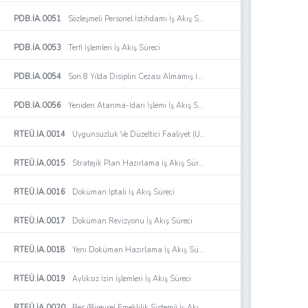
PDB.İA.0051
Sözleşmeli Personel İstihdamı İş Akış Süreci
PDB.İA.0053
Terfi İşlemleri İş Akış Süreci
PDB.İA.0054
Son 8 Yılda Disiplin Cezası Almamış İdari Personele Uygulanacak Terfi İşlemi İş Akış Süreci
PDB.İA.0056
Yeniden Atanma-İdari İşlemi İş Akış Süreci
RTEÜ.İA.0014
Uygunsuzluk Ve Düzeltici Faaliyet (Udf) İş Akış Süreci
RTEÜ.İA.0015
Stratejik Plan Hazırlama İş Akış Süreci
RTEÜ.İA.0016
Doküman İptali İş Akış Süreci
RTEÜ.İA.0017
Doküman Revizyonu İş Akış Süreci
RTEÜ.İA.0018
Yeni Doküman Hazırlama İş Akış Süreci
RTEÜ.İA.0019
Aylıksız İzin İşlemleri İş Akış Süreci
RTEÜ.İA.0020
Bes (Bireysel Emeklilik Sistemi) İş Akış Süreci