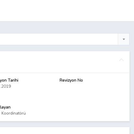
yon Tarihi
Revizyon No
7.2019
layan
e Koordinatörü