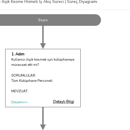
İlişik Kesme Hizmeti İş Akış Süreci | Süreç Diyagramı
Başla
1. Adım
Kullanıcı ilişik kesmek için kütüphaneye
müracaat etti mi?
SORUMLULAR:
Tüm Kütüphane Personeli
MEVZUAT:
Detaylı Bilgi
Devamı>>