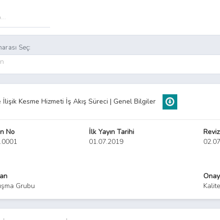
arası Seç:
on
İlişik Kesme Hizmeti İş Akış Süreci | Genel Bilgiler
n No
İlk Yayın Tarihi
Reviz
.0001
01.07.2019
02.0
yan
Onay
ışma Grubu
Kalit